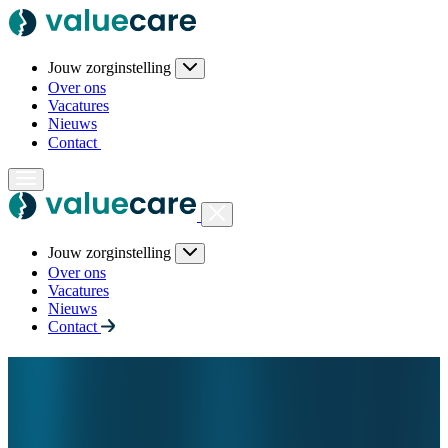
Jouw zorginstelling
Over ons
Vacatures
Nieuws
Contact
Jouw zorginstelling
Over ons
Vacatures
Nieuws
Contact
AI inzetten in de GGZ:
terugblik op de Datascience