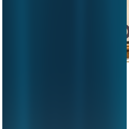
Over op Horizontaal Toezicht? Zo
bespaar je 1000 uur werk.
5 januari 2023
•
ziekenhuizen