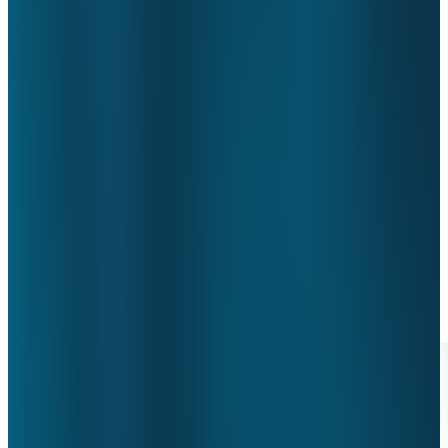
video 2
Dankzij HT tijdwinst en verlichting controledruk bij
Gelre
In deze video legt Gelre ziekenhuizen uit waarom Horizontaal
Toezicht zo belangrijk voor hen is. Dit doen zij samen met
zorgverzekeraar Zilveren Kruis die daarbij het perspectief van de
zorgverzekeraars toelicht
Nieuws van ht
Toon alles