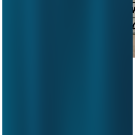
Video 1
Over geautomatiseerde beheersmaatregelen
ValueCare ondersteunt zorgorganisaties om gecontroleerd over te
gaan naar Horizontaal Toezicht.
Belangrijk onderdeel daarvan is dat geautomatiseerde
beheersmaatregelen worden ingezet en het bewustzijn en beheersen
van risico’s door medewerkers in de organisatie vroeg in het proces.
Zo krijg je de basis op orde en kun je een gecontroleerde overgang
naar HT maken. Stap voor stap. Met grip op je omzet.