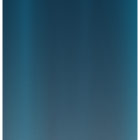
ValueCare
Plan een demo
Nieuw adres!
Arthur van Schendelstraat 500
3511 MH, Utrecht
(030) 273 92 10
info@valuecare.nl
Privacy- en Cookiebeleid
Wij automatiseren administratie in de zorg van registratie tot
verantwoording. Onze AI- agents nemen het werk over, signaleren