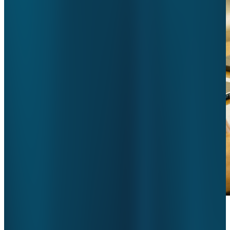
Minder tijd kwijt aan Horizontaal
Toezicht? Zo lukt het.