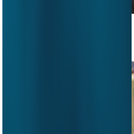
Horizontaal Toezicht in de Forensische
Zorg: ValueCare en koploperinstellingen
goed op weg
10 oktober 2023
•
ggz