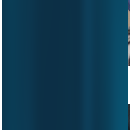
Nieuwe samenwerking Vitadent &
ValueCare
6 juli 2026
•
automatisering