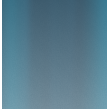
ValueCare
Plan een demo
Nieuw adres!
Arthur van Schendelstraat 500
3511 MH, Utrecht
(030) 273 92 10
info@valuecare.nl
Privacy- en Cookiebeleid
Wij automatiseren administratie in de zorg van registratie tot
verantwoording. Onze AI- agents nemen het werk over, signaleren
en corrigeren fouten automatisch, en zorgen ervoor dat alles voldoet
aan wet- en regelgeving.