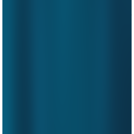
Grip op data en processen was dit jaar belangrijker dan ooit. De
actuele COVID-19 crisis heeft alle sectoren het afgelopen jaar zwaar
onder druk gezet: hoge besmettingscijfers met grote gevolgen voor
de instroom van nieuwe patiënten, de reguliere dienstverlening, de
werkdruk en daarmee samenhangend verzuim en kosten. Om in
deze situatie grip te houden is het cruciaal om tijdig bij te kunnen
sturen op basis van actuele, snel toegankelijke en betrouwbare
stuurinformatie. De inzichten en BI-stuurinformatie van ValueCare
spelen hierin voor veel organisaties een sleutelrol. Het is dan ook
onverminderd belangrijk dat ValueCare’s processen en
beheersmaatregelen aantoonbaar goed werken: met de behaalde
assurance hebben de klanten en samenwerkingspartners in ons
netwerk zekerheid over de
kwaliteit
en de
betrouwbaarheid
hiervan.
Ter ondersteuning van het
Horizontaal Toezicht
binnen de
Medisch Specialistische Zorg en de Geestelijke Gezondheids Zorg
zijn dit jaar meer dan
550
beheersmaatregelen
meegenomen in de
assurance. Hiermee hebben onze klanten en hun financiers extra
zekerheid over de werking van de beheersmaatregelen op de
belangrijkste rechtmatigheids- én volledigheidsrisico’s. Dit jaar is
ook een aantal beheersmaatregelen voor de Gehandicapten- en
Ouderenzorg meegenomen in de assurance. Deze
beheersmaatregelen worden ingezet bij de financiële