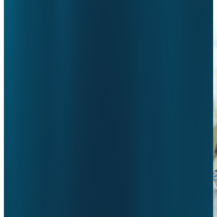
6 juli 2026
•
ggz