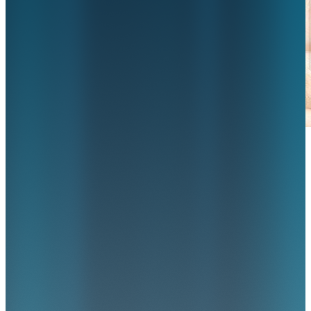
Jaarlijkse ISO 27001 en NEN 7510
hercertificering behaald
29 juni 2026
•
ziekenhuizen