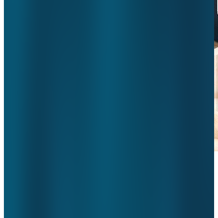
Met trots kunnen wij melden dat ValueCare opnieuw de ISAE
3000 TYPE II assurance heeft behaald voor haar gehele
dienstverlening. Wij zijn erg blij met de goedkeurende
verklaring van de accountant. Deze verklaring geeft aan dat
onze beheersmaatregelen over heel 2020 goed hebben gewerkt
en
alle klanten en samenwerkingspartners binnen ons netwerk
hierop kunnen steunen.