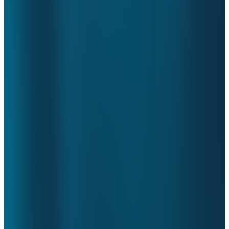
verantwoording in de
jaarrekening
.
Ook in 2021 gaan we volop aan de slag. Wij streven er naar om de
best mogelijke dienstverlening neer te zetten en onze processen en
beheersmaatregelen continu te verbeteren. Daarnaast vinden er een
aantal belangrijke ontwikkelingen plaats. Denk hierbij aan de
Corona compensatieregelingen
, de invoering van het
Zorgprestatiemodel
in de GGZ, de inzet van
Robotic Process
Automation (RPA)
, de introductie van
Vernieuwend
Verantwoorde
n
binnen de Gehandicapten- en Ouderenzorg en
Rechtmatigheidsverantwoording
bij de gemeenten. De
ontwikkeling op deze gebieden is in volle gang en waar nodig
zullen deze worden opgenomen in de assurance over 2021 zodat we
ook over deze processen en beheersmaatregelen zekerheid kunnen
geven.
De assurance 2020 is uitgevoerd in samenwerking met KPMG. We
willen KPMG bedanken voor de prettige samenwerking en de
zorgvuldigheid waarmee de audit is uitgevoerd.